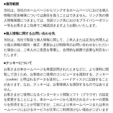
■適用範囲
当社は、当社のホームページからリンクするホームページにおける個人
情報の安全確保については責任を負うことはできません。リンク先の個
人情報保護につきましては、当該リンク先におけるプライバシーポリシ
ー等をお客さまご自身でご確認頂きますようお願いいたします。
■個人情報に関するお問い合わせ先
当社は、当社で取扱う個人情報に関して、ご本人または正当な代理人よ
り個人情報の開示・修正・更新および削除等のお問い合わせをいただい
た場合には、ご本人のご意思を尊重し、合理的な範囲で必要な対応をい
たします。
■クッキーについて
お客さまが本ホームページを再度訪問されたときなどに、より便利に閲
覧して頂くため、お客様がご使用のコンピュータを識別する、クッキー
（cookie）と呼ばれるデータを送付し、ハードディスクに記録すること
があります。なお、クッキーは、お客様個人を識別するものではありま
せん。
お客さまがご使用になるインターネット閲覧ソフト（ブラウザ）の設定
を変更することにより、本ホームページから送付されるクッキーの受取
りを拒否することが可能ですが、これにより本ホームページまたは本ホ
ームページにおけるサービスが正常にご利用頂けない場合がございます