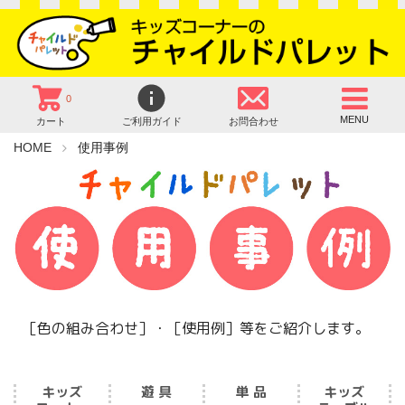
0
MENU
カート
ご利用ガイド
お問合わせ
HOME
使用事例
［色の組み合わせ］・［使用例］等をご紹介します。
キッズ
遊 具
単 品
キッズ