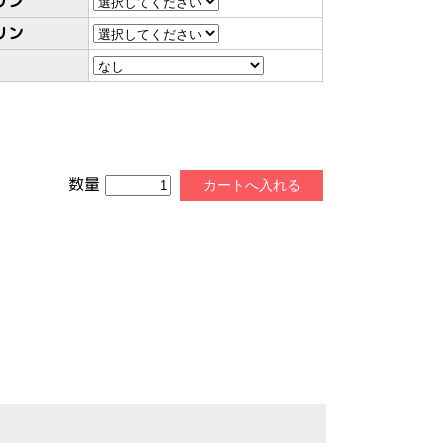
リン
リン
数量