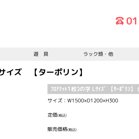
01
遊 具
ラック類・他
Ｌサイズ 【ターポリン】
ﾌﾛｱﾏｯﾄ1枚ｺの字 Lｻｲｽﾞ 【ﾀｰﾎﾟﾘﾝ】 
サイズ：W1500×D1200×H300
定価
(税込)
販売価格
(税込)