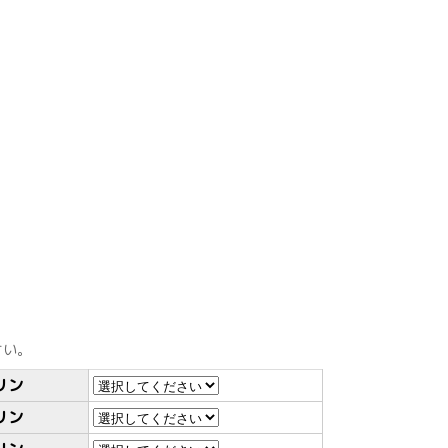
さい。
リン
リン