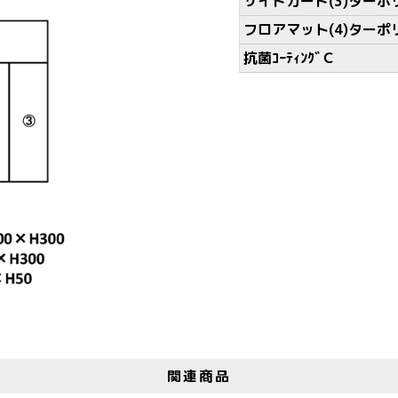
サイドガード(3)ターポ
フロアマット(4)ターポ
抗菌ｺｰﾃｨﾝｸﾞＣ
関連商品